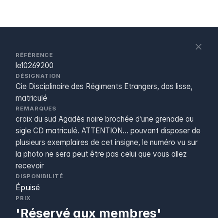
S
c
RÉFÉRENCE
le10269200
DÉSIGNATION
Cie Disciplinaire des Régiments Etrangers, dos lisse,
matriculé
REMARQUES
croix du sud Agadès noire brochée d’une grenade au
sigle CD matriculé. ATTENTION... pouvant disposer de
plusieurs exemplaires de cet insigne, le numéro vu sur
la photo ne sera peut être pas celui que vous allez
recevoir
DISPONIBILITÉ
Épuisé
PRIX
'Réservé aux membres'