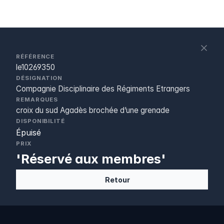
S
c
RÉFÉRENCE
le10269350
DÉSIGNATION
Compagnie Disciplinaire des Régiments Etrangers
REMARQUES
croix du sud Agadès brochée d’une grenade
DISPONIBILITÉ
Épuisé
PRIX
'Réservé aux membres'
Retour