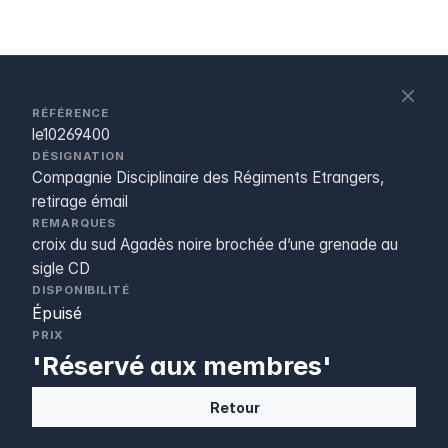
S
c
RÉFÉRENCE
le10269400
DÉSIGNATION
Compagnie Disciplinaire des Régiments Etrangers,
retirage émail
REMARQUES
croix du sud Agadès noire brochée d’une grenade au
sigle CD
DISPONIBILITÉ
Épuisé
PRIX
'Réservé aux membres'
Retour