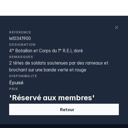
S
c
RÉFÉRENCE
le10341900
DÉSIGNATION
4° Bataillon et Corps du 1° R.E.I, doré
REMARQUES
2 têtes de soldats soutenues par des rameaux et
brochant sur une bande verte et rouge
DISPONIBILITÉ
Épuisé
PRIX
'Réservé aux membres'
Retour