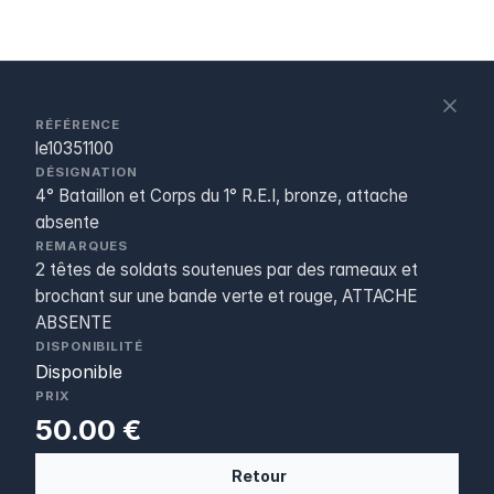
S
c
RÉFÉRENCE
le10351100
DÉSIGNATION
4° Bataillon et Corps du 1° R.E.I, bronze, attache
absente
REMARQUES
2 têtes de soldats soutenues par des rameaux et
brochant sur une bande verte et rouge, ATTACHE
ABSENTE
DISPONIBILITÉ
Disponible
PRIX
50.00 €
Retour