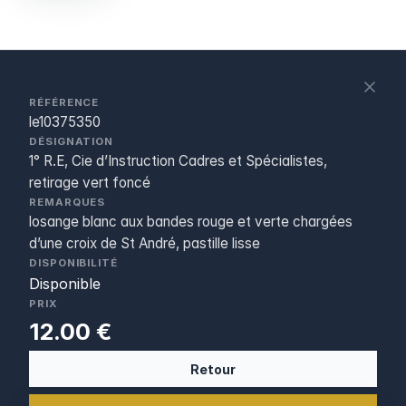
S
c
RÉFÉRENCE
le10375350
DÉSIGNATION
1° R.E, Cie d’Instruction Cadres et Spécialistes,
retirage vert foncé
REMARQUES
losange blanc aux bandes rouge et verte chargées
d’une croix de St André, pastille lisse
DISPONIBILITÉ
Disponible
PRIX
12.00 €
Retour