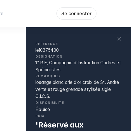
re
Se connecter
RÉFÉRENCE
le10375400
DÉSIGNATION
1° R.E, Compagnie d’Instruction Cadres et
Spécialistes
REMARQUES
losange blanc orle d’or croix de St. André
verte et rouge grenade stylisée sigle
C.I.C.S.
DISPONIBILITÉ
Épuisé
PRIX
'Réservé aux