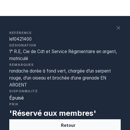
S
c
RÉFÉRENCE
le10421400
DÉSIGNATION
1° R.E, Cie de Cdt et Service Régimentaire en argent,
matriculé
REMARQUES
rondache dorée à fond vert, chargée d’un serpent
rouge, d’un oiseau et brochée d’une grenade EN
ARGENT
DISPONIBILITÉ
Épuisé
PRIX
'Réservé aux membres'
Retour