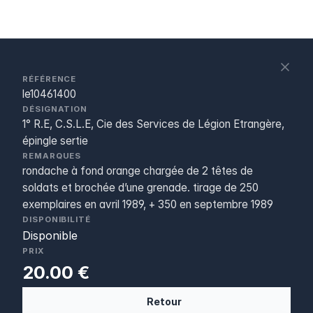
S
c
RÉFÉRENCE
le10461400
DÉSIGNATION
1° R.E, C.S.L.E, Cie des Services de Légion Etrangère,
épingle sertie
REMARQUES
rondache à fond orange chargée de 2 têtes de
soldats et brochée d’une grenade. tirage de 250
exemplaires en avril 1989, + 350 en septembre 1989
DISPONIBILITÉ
Disponible
PRIX
20.00 €
Retour