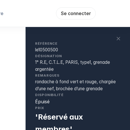
re
Se connecter
RÉFÉRENCE
le10500500
DÉSIGNATION
1° R.E, C.T.L.E, PARIS, type1, grenade
argentée
REMARQUES
rondache à fond vert et rouge, chargée
d’une nef, brochée d’une grenade
DISPONIBILITÉ
Épuisé
PRIX
'Réservé aux
membres'