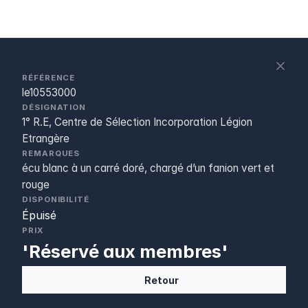
S
c
RÉFÉRENCE
le10553000
DÉSIGNATION
1° R.E, Centre de Sélection Incorporation Légion
Etrangère
REMARQUES
écu blanc à un carré doré, chargé d’un fanion vert et
rouge
DISPONIBILITÉ
Épuisé
PRIX
'Réservé aux membres'
Retour