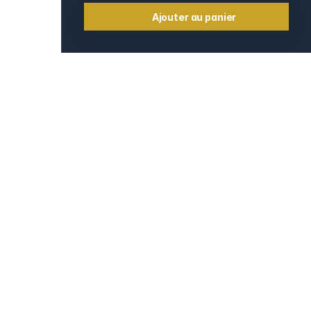
Ajouter au panier
Informations
Contact
e
Mentions légales
CGV et CGU