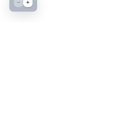
Boutique spécialisée dans l'achat et la vente
d'insignes militaires français, histoire et
passion.
PAIEMENT SÉCURISÉ
©2026 IML — Insigne Militaire Lavocat