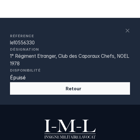
S
c
RÉFÉRENCE
le10556330
DÉSIGNATION
1° Régiment Etranger, Club des Caporaux Chefs, NOEL
1978
DISPONIBILITÉ
Épuisé
Retour