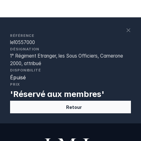
S
c
RÉFÉRENCE
le10557000
DÉSIGNATION
1° Régiment Etranger, les Sous Officiers, Camerone
2000, attribué
DISPONIBILITÉ
Épuisé
PRIX
'Réservé aux membres'
Retour