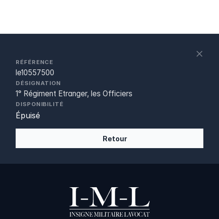
S
c
RÉFÉRENCE
le10557500
DÉSIGNATION
1° Régiment Etranger, les Officiers
DISPONIBILITÉ
Épuisé
Retour