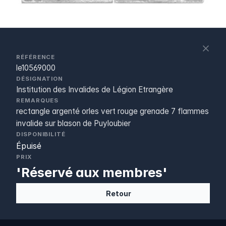
S
c
RÉFÉRENCE
le10569000
DÉSIGNATION
Institution des Invalides de Légion Etrangère
REMARQUES
rectangle argenté orles vert rouge grenade 7 flammes
invalide sur blason de Puyloubier
DISPONIBILITÉ
Épuisé
PRIX
'Réservé aux membres'
Retour