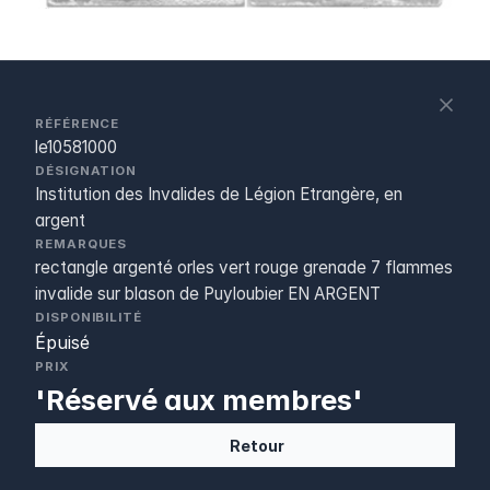
S
c
RÉFÉRENCE
le10581000
DÉSIGNATION
Institution des Invalides de Légion Etrangère, en
argent
REMARQUES
rectangle argenté orles vert rouge grenade 7 flammes
invalide sur blason de Puyloubier EN ARGENT
DISPONIBILITÉ
Épuisé
PRIX
'Réservé aux membres'
Retour