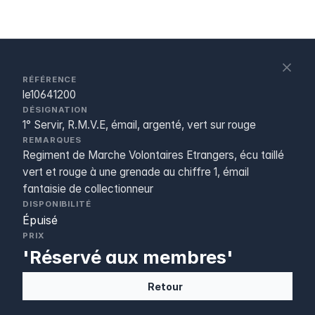
S
c
RÉFÉRENCE
le10641200
DÉSIGNATION
1° Servir, R.M.V.E, émail, argenté, vert sur rouge
REMARQUES
Regiment de Marche Volontaires Etrangers, écu taillé
vert et rouge à une grenade au chiffre 1, émail
fantaisie de collectionneur
DISPONIBILITÉ
Épuisé
PRIX
'Réservé aux membres'
Retour