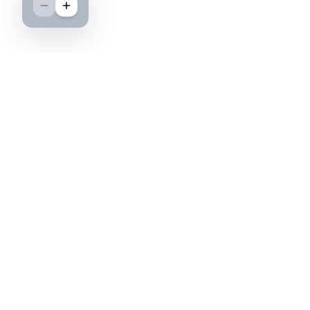
Boutique spécialisée dans l'achat et la vente
d'insignes militaires français, histoire et
passion.
PAIEMENT SÉCURISÉ
©2026 IML — Insigne Militaire Lavocat