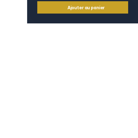
Ajouter au panier
Informations
Contact
e
Mentions légales
CGV et CGU