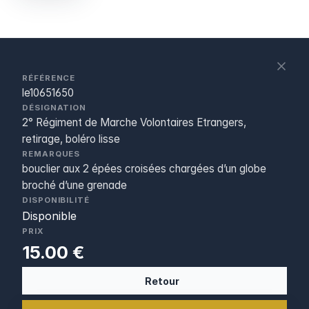
S
c
RÉFÉRENCE
le10651650
DÉSIGNATION
2° Régiment de Marche Volontaires Etrangers,
retirage, boléro lisse
REMARQUES
bouclier aux 2 épées croisées chargées d’un globe
broché d’une grenade
DISPONIBILITÉ
Disponible
PRIX
15.00 €
Retour