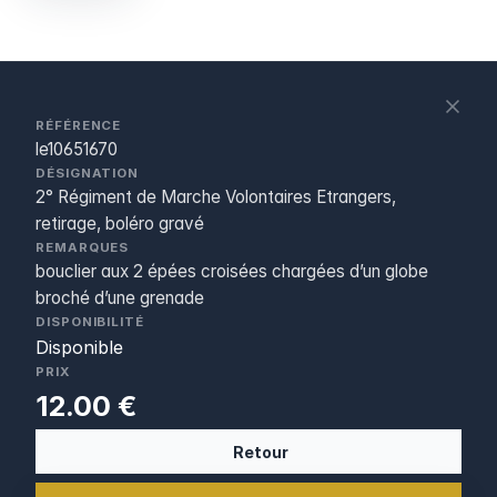
S
c
RÉFÉRENCE
le10651670
DÉSIGNATION
2° Régiment de Marche Volontaires Etrangers,
retirage, boléro gravé
REMARQUES
bouclier aux 2 épées croisées chargées d’un globe
broché d’une grenade
DISPONIBILITÉ
Disponible
PRIX
12.00 €
Retour