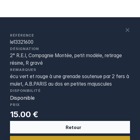
S
c
RÉFÉRENCE
le13321600
DÉSIGNATION
2° R.E.I, Compagnie Montée, petit modèle, retirage
résine, R gravé
REMARQUES
écu vert et rouge à une grenade soutenue par 2 fers à
mulet, A.B.PARIS au dos en petites majuscules
DISPONIBILITÉ
Disponible
PRIX
15.00 €
Retour