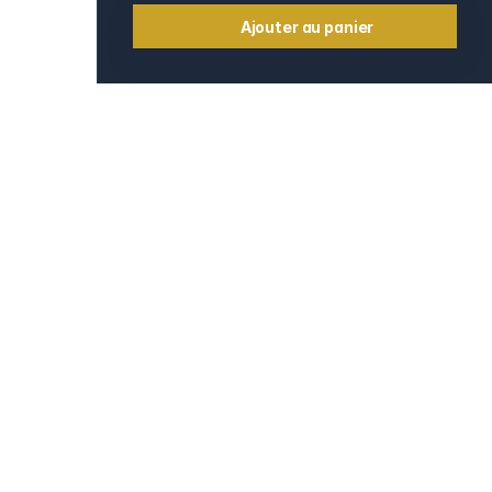
Ajouter au panier
Informations
Contact
e
Mentions légales
CGV et CGU