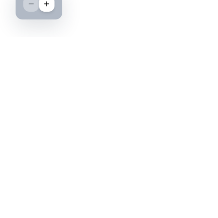
Boutique spécialisée dans l'achat et la vente
d'insignes militaires français, histoire et
passion.
PAIEMENT SÉCURISÉ
©2026 IML — Insigne Militaire Lavocat