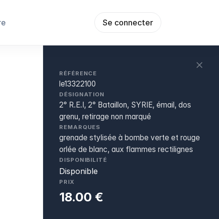
re
Se connecter
RÉFÉRENCE
le13322100
DÉSIGNATION
2° R.E.I, 2° Bataillon, SYRIE, émail, dos
grenu, retirage non marqué
REMARQUES
grenade stylisée à bombe verte et rouge
orlée de blanc, aux flammes rectilignes
DISPONIBILITÉ
Disponible
PRIX
18.00 €