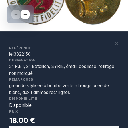
S
c
RÉFÉRENCE
le13322150
DÉSIGNATION
2° R.E.I, 2° Bataillon, SYRIE, émail, dos lisse, retirage
non marqué
REMARQUES
grenade stylisée à bombe verte et rouge orlée de
blanc, aux flammes rectilignes
DISPONIBILITÉ
Disponible
PRIX
18.00 €