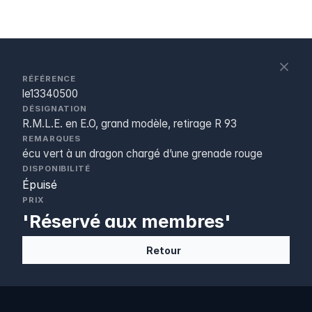
S
c
RÉFÉRENCE
le13340500
DÉSIGNATION
R.M.L.E. en E.O, grand modèle, retirage R 93
REMARQUES
écu vert à un dragon chargé d’une grenade rouge
DISPONIBILITÉ
Épuisé
PRIX
'Réservé aux membres'
Retour