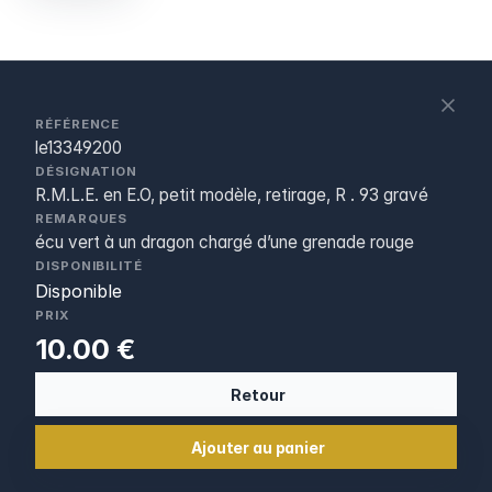
S
c
RÉFÉRENCE
le13349200
DÉSIGNATION
R.M.L.E. en E.O, petit modèle, retirage, R . 93 gravé
REMARQUES
écu vert à un dragon chargé d’une grenade rouge
DISPONIBILITÉ
Disponible
PRIX
10.00 €
Retour
Ajouter au panier