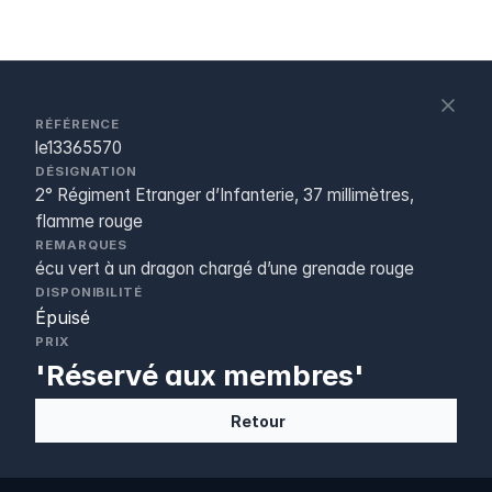
S
c
RÉFÉRENCE
le13365570
DÉSIGNATION
2° Régiment Etranger d’Infanterie, 37 millimètres,
flamme rouge
REMARQUES
écu vert à un dragon chargé d’une grenade rouge
DISPONIBILITÉ
Épuisé
PRIX
'Réservé aux membres'
Retour