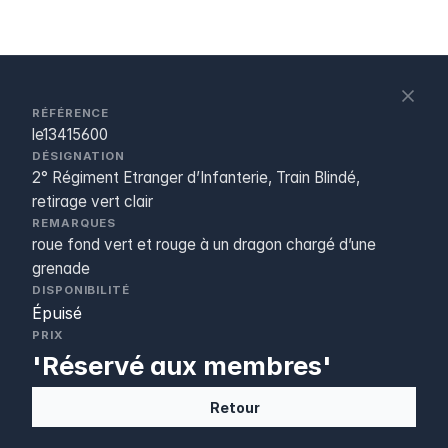
S
c
RÉFÉRENCE
le13415600
DÉSIGNATION
2° Régiment Etranger d’Infanterie, Train Blindé,
retirage vert clair
REMARQUES
roue fond vert et rouge à un dragon chargé d’une
grenade
DISPONIBILITÉ
Épuisé
PRIX
'Réservé aux membres'
Retour