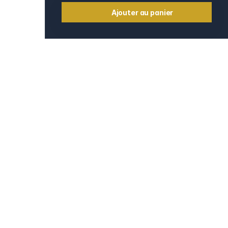
Ajouter au panier
Informations
Contact
e
Mentions légales
CGV et CGU