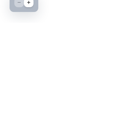
Boutique spécialisée dans l'achat et la vente
d'insignes militaires français, histoire et
passion.
PAIEMENT SÉCURISÉ
©2026 IML — Insigne Militaire Lavocat