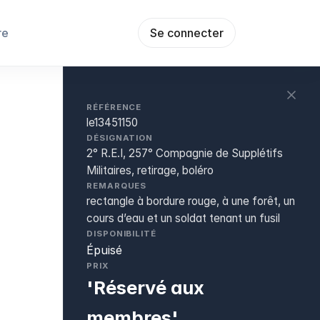
re
Se connecter
RÉFÉRENCE
le13451150
DÉSIGNATION
2° R.E.I, 257° Compagnie de Supplétifs
Militaires, retirage, boléro
REMARQUES
rectangle à bordure rouge, à une forêt, un
cours d’eau et un soldat tenant un fusil
DISPONIBILITÉ
Épuisé
PRIX
'Réservé aux
membres'