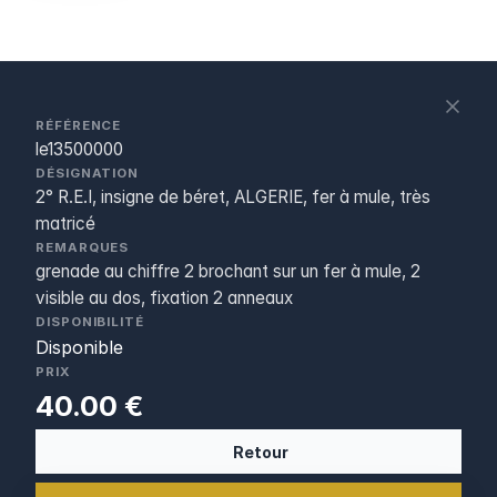
S
c
RÉFÉRENCE
le13500000
DÉSIGNATION
2° R.E.I, insigne de béret, ALGERIE, fer à mule, très
matricé
REMARQUES
grenade au chiffre 2 brochant sur un fer à mule, 2
visible au dos, fixation 2 anneaux
DISPONIBILITÉ
Disponible
PRIX
40.00 €
Retour