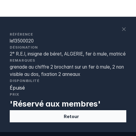
S
c
RÉFÉRENCE
le13500020
DÉSIGNATION
2° R.E.I, insigne de béret, ALGERIE, fer à mule, matricé
REMARQUES
grenade au chiffre 2 brochant sur un fer à mule, 2 non
visible au dos, fixation 2 anneaux
DISPONIBILITÉ
Épuisé
PRIX
'Réservé aux membres'
Retour