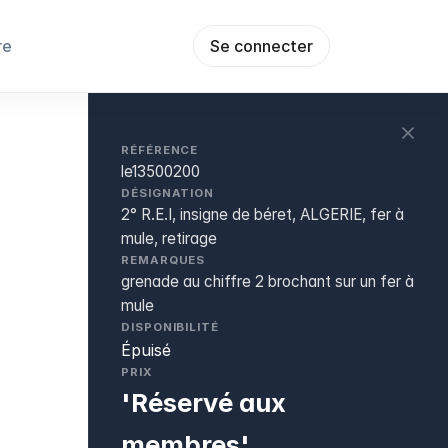
re
Se connecter
RÉFÉRENCE
le13500200
DÉSIGNATION
2° R.E.I, insigne de béret, ALGERIE, fer à
mule, retirage
REMARQUES
grenade au chiffre 2 brochant sur un fer à
mule
DISPONIBILITÉ
Épuisé
PRIX
'Réservé aux
membres'