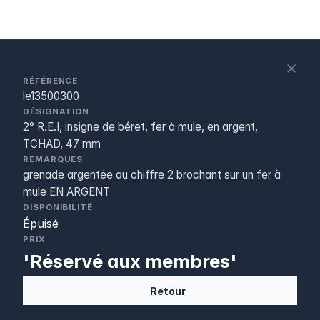
S
c
RÉFÉRENCE
le13500300
DÉSIGNATION
2° R.E.I, insigne de béret, fer à mule, en argent,
TCHAD, 47 mm
REMARQUES
grenade argentée au chiffre 2 brochant sur un fer à
mule EN ARGENT
DISPONIBILITÉ
Épuisé
PRIX
'Réservé aux membres'
Retour