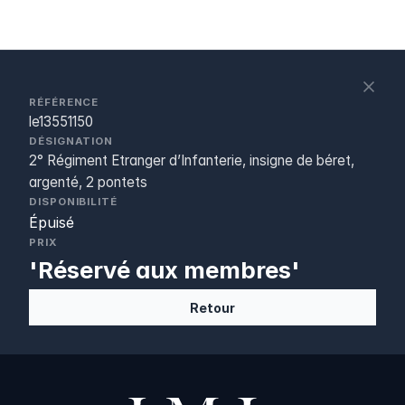
S
c
RÉFÉRENCE
le13551150
DÉSIGNATION
2° Régiment Etranger d’Infanterie, insigne de béret,
argenté, 2 pontets
DISPONIBILITÉ
Épuisé
PRIX
'Réservé aux membres'
Retour