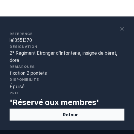
S
c
RÉFÉRENCE
le13551370
DÉSIGNATION
2° Régiment Etranger d’Infanterie, insigne de béret,
doré
REMARQUES
fixation 2 pontets
DISPONIBILITÉ
Épuisé
PRIX
'Réservé aux membres'
Retour