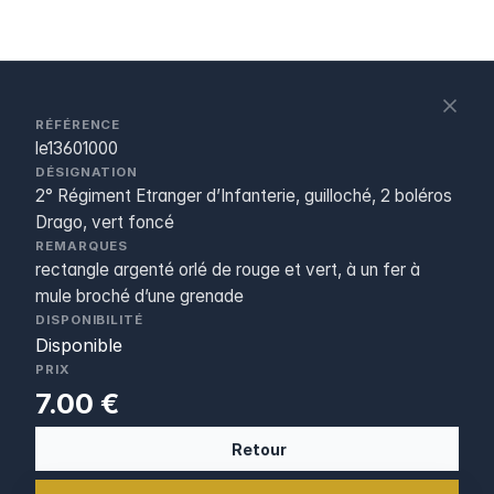
S
c
RÉFÉRENCE
le13601000
DÉSIGNATION
2° Régiment Etranger d’Infanterie, guilloché, 2 boléros
Drago, vert foncé
REMARQUES
rectangle argenté orlé de rouge et vert, à un fer à
mule broché d’une grenade
DISPONIBILITÉ
Disponible
PRIX
7.00 €
Retour