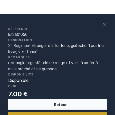
S
c
RÉFÉRENCE
le13601050
DÉSIGNATION
2° Régiment Etranger d’Infanterie, guilloché, 1 pastille
lisse, vert foncé
REMARQUES
rectangle argenté orlé de rouge et vert, à un fer à
mule broché d’une grenade
DISPONIBILITÉ
Disponible
PRIX
7.00 €
Retour