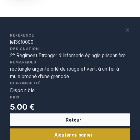
S
c
RÉFÉRENCE
le13610000
DÉSIGNATION
2° Régiment Etranger d’Infanterie épingle prisonnière
REMARQUES
rectangle argenté orlé de rouge et vert, à un fer à
mule broché d’une grenade
DISPONIBILITÉ
Disponible
PRIX
5.00 €
Retour
Ajouter au panier