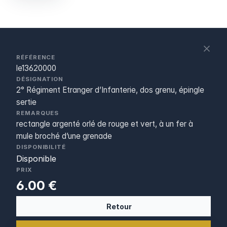
S
c
RÉFÉRENCE
le13620000
DÉSIGNATION
2° Régiment Etranger d’Infanterie, dos grenu, épingle
sertie
REMARQUES
rectangle argenté orlé de rouge et vert, à un fer à
mule broché d’une grenade
DISPONIBILITÉ
Disponible
PRIX
6.00 €
Retour