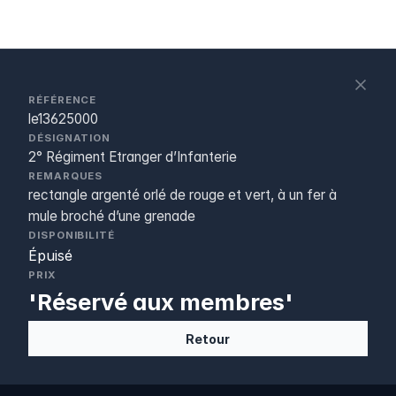
S
c
RÉFÉRENCE
le13625000
DÉSIGNATION
2° Régiment Etranger d’Infanterie
REMARQUES
rectangle argenté orlé de rouge et vert, à un fer à
mule broché d’une grenade
DISPONIBILITÉ
Épuisé
PRIX
'Réservé aux membres'
Retour