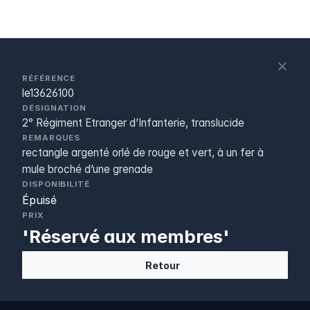
S
c
RÉFÉRENCE
le13626100
DÉSIGNATION
2° Régiment Etranger d’Infanterie, translucide
REMARQUES
rectangle argenté orlé de rouge et vert, à un fer à
mule broché d’une grenade
DISPONIBILITÉ
Épuisé
PRIX
'Réservé aux membres'
Retour