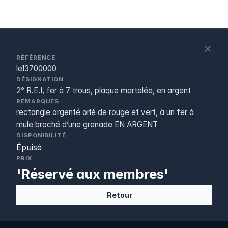
S
c
RÉFÉRENCE
le13700000
DÉSIGNATION
2° R.E.I, fer à 7 trous, plaque martelée, en argent
REMARQUES
rectangle argenté orlé de rouge et vert, à un fer à
mule broché d’une grenade EN ARGENT
DISPONIBILITÉ
Épuisé
PRIX
'Réservé aux membres'
Retour