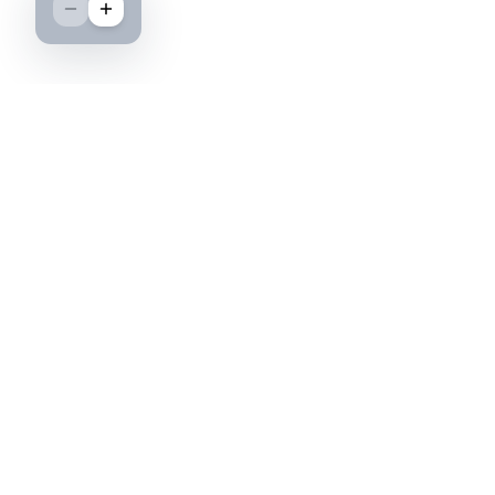
Boutique spécialisée dans l'achat et la vente
d'insignes militaires français, histoire et
passion.
PAIEMENT SÉCURISÉ
©2026 IML — Insigne Militaire Lavocat