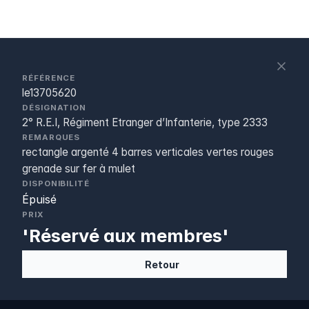
S
c
RÉFÉRENCE
le13705620
DÉSIGNATION
2° R.E.I, Régiment Etranger d’Infanterie, type 2333
REMARQUES
rectangle argenté 4 barres verticales vertes rouges
grenade sur fer à mulet
DISPONIBILITÉ
Épuisé
PRIX
'Réservé aux membres'
Retour