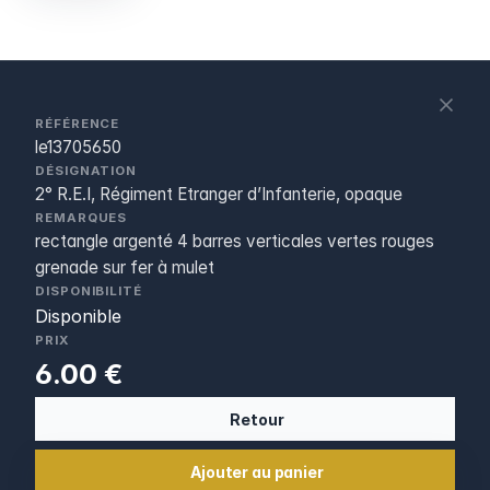
S
c
RÉFÉRENCE
le13705650
DÉSIGNATION
2° R.E.I, Régiment Etranger d’Infanterie, opaque
REMARQUES
rectangle argenté 4 barres verticales vertes rouges
grenade sur fer à mulet
DISPONIBILITÉ
Disponible
PRIX
6.00 €
Retour
Ajouter au panier