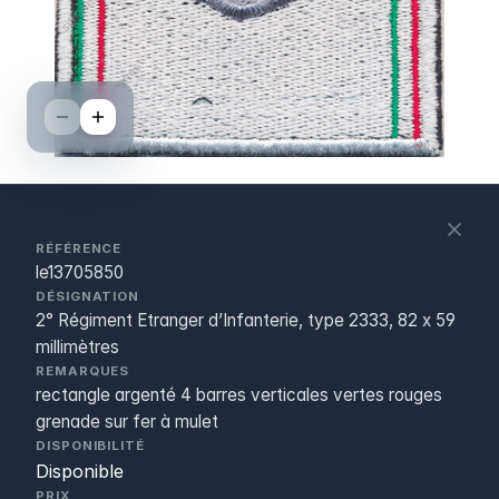
S
c
RÉFÉRENCE
le13705850
DÉSIGNATION
2° Régiment Etranger d’Infanterie, type 2333, 82 x 59
millimètres
REMARQUES
rectangle argenté 4 barres verticales vertes rouges
grenade sur fer à mulet
DISPONIBILITÉ
Disponible
PRIX