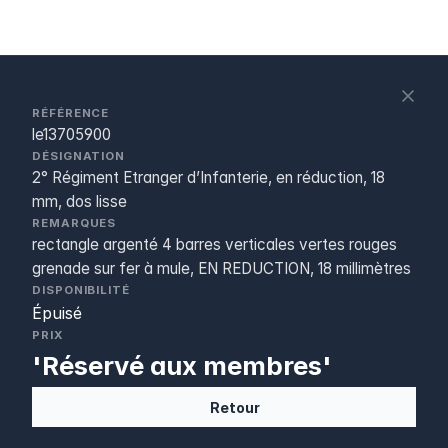
S
c
RÉFÉRENCE
le13705900
DÉSIGNATION
2° Régiment Etranger d’Infanterie, en réduction, 18
mm, dos lisse
REMARQUES
rectangle argenté 4 barres verticales vertes rouges
grenade sur fer à mule, EN REDUCTION, 18 millimètres
DISPONIBILITÉ
Épuisé
PRIX
'Réservé aux membres'
Retour