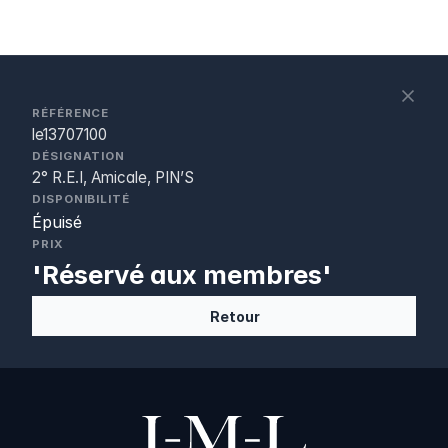
S
c
RÉFÉRENCE
le13707100
DÉSIGNATION
2° R.E.I, Amicale, PIN’S
DISPONIBILITÉ
Épuisé
PRIX
'Réservé aux membres'
Retour