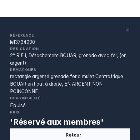
S
c
RÉFÉRENCE
le13734000
DÉSIGNATION
2° R.E.I, Détachement BOUAR, grenade avec fer, (en
argent)
REMARQUES
rectangle argenté grenade fer à mulet Centrafrique
BOUAR en haut à droite, EN ARGENT NON
POINCONNE
DISPONIBILITÉ
Épuisé
PRIX
'Réservé aux membres'
Retour